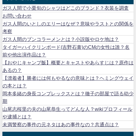
ガス人間で小栗旬のシャツはどこのブランド？衣装を調査
お問い合わせ
ガス人間のいとしのエリーはなぜ？意味やラストとの関係を
考察
ガス人間のブンコラーメンとは？小説版やロケ地は？
タイガーハイクリンボード(吉野石膏)のCMの女性は誰？名
前や他出演作品は？
【おやじキャンプ飯】概要とキャストやあらすじは？原作は
あるの？
【漂着者】勝者には何もやるなの意味とは？ヘミングウェイ
の本とは？
岡本多緒の身長コンプレックスとは？徹子の部屋で語る幼少
期
山尾志桜里の夫の山尾恭生ってどんな人？wikiプロフィール
や逮捕とは？
未満警察の事件の元ネタはあの事件なの？共通点は？