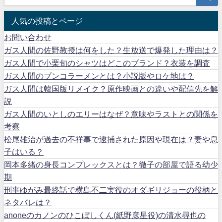
人気の投稿とページ
お問い合わせ
ガス人間の佐野教授は何をした？生放送で爆発した理由は？
ガス人間で小栗旬のシャツはどこのブランド？衣装を調査
ガス人間のブンコラーメンとは？小説版やロケ地は？
ガス人間は韓国版リメイク？原作映画との違いや配信先を解
説
ガス人間のいとしのエリーはなぜ？意味やラストとの関係を
考察
松尾雄治が過去の不祥事で逮捕された原因や現在は？妻や息
子はいる？
岡本多緒の身長コンプレックスとは？徹子の部屋で語る幼少
期
刑事ゆがみ最終話で横島不二実役のオダギリジョーの役柄と
ネタバレは？
anoneのカノンのひこぼしくん(紙野彦星役)の清水尋也の