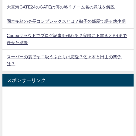
大空港GATE24のGATEは何の略？チーム名の意味を解説
岡本多緒の身長コンプレックスとは？徹子の部屋で語る幼少期
Codexクラウドでブログ記事を作れる？実際に下書きとPRまで
任せた結果
スーパーの裏でヤニ吸うふたりは恋愛？佐々木と田山の関係
は？
スポンサーリンク