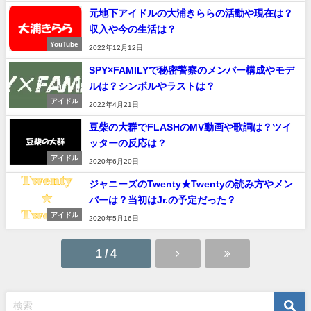
元地下アイドルの大浦きららの活動や現在は？
収入や今の生活は？
YouTube
2022年12月12日
SPY×FAMILYで秘密警察のメンバー構成やモデ
ルは？シンボルやラストは？
アイドル
2022年4月21日
豆柴の大群でFLASHのMV動画や歌詞は？ツイ
ッターの反応は？
アイドル
2020年6月20日
ジャニーズのTwenty★Twentyの読み方やメン
バーは？当初はJr.の予定だった？
アイドル
2020年5月16日
1 / 4