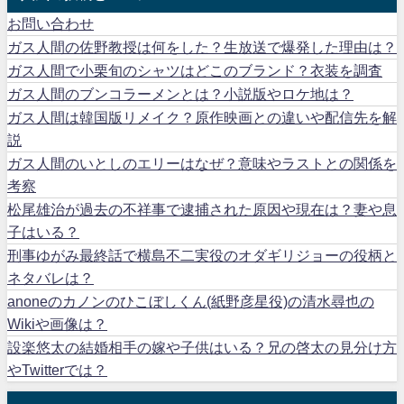
お問い合わせ
ガス人間の佐野教授は何をした？生放送で爆発した理由は？
ガス人間で小栗旬のシャツはどこのブランド？衣装を調査
ガス人間のブンコラーメンとは？小説版やロケ地は？
ガス人間は韓国版リメイク？原作映画との違いや配信先を解
説
ガス人間のいとしのエリーはなぜ？意味やラストとの関係を
考察
松尾雄治が過去の不祥事で逮捕された原因や現在は？妻や息
子はいる？
刑事ゆがみ最終話で横島不二実役のオダギリジョーの役柄と
ネタバレは？
anoneのカノンのひこぼしくん(紙野彦星役)の清水尋也の
Wikiや画像は？
設楽悠太の結婚相手の嫁や子供はいる？兄の啓太の見分け方
やTwitterでは？