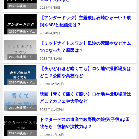
2020年映画・ドラ
2024年4月5日
マ
【アンダードッグ】主題歌は石崎ひゅーい！歌
詞やMVと配信先は？
2020年映画・ドラ
2024年4月2日
マ
【ミッドナイトスワン】凪沙の死因やなぜオム
ツになった？原因は？
2020年映画・ドラ
2023年5月14日
マ
【夜がどれほど暗くても】ロケ地や撮影場所は
どこ？公園や高校など
2020年映画・ドラ
2022年12月27日
マ
映画【青くて痛くて脆い】ロケ地や撮影場所は
どこ？カフェや大学など
2020年映画・ドラ
2022年11月29日
マ
ドクターデスの遺産で綾野剛の娘役(子役)は田
牧そら！役柄や演技力は？
2020年映画・ドラ
2022年11月15日
マ