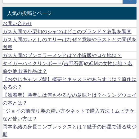
人気の投稿とページ
お問い合わせ
ガス人間で小栗旬のシャツはどこのブランド？衣装を調査
ガス人間のいとしのエリーはなぜ？意味やラストとの関係を
考察
ガス人間のブンコラーメンとは？小説版やロケ地は？
タイガーハイクリンボード(吉野石膏)のCMの女性は誰？名
前や他出演作品は？
【おやじキャンプ飯】概要とキャストやあらすじは？原作は
あるの？
【漂着者】勝者には何もやるなの意味とは？ヘミングウェイ
の本とは？
Tジョイの前売り券の買い方やネットで購入方法！ムビチケ
など使い方は？
岡本多緒の身長コンプレックスとは？徹子の部屋で語る幼少
期