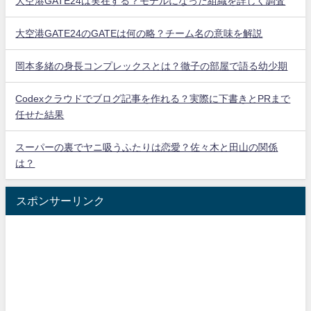
大空港GATE24は実在する？モデルになった組織を詳しく調査
大空港GATE24のGATEは何の略？チーム名の意味を解説
岡本多緒の身長コンプレックスとは？徹子の部屋で語る幼少期
Codexクラウドでブログ記事を作れる？実際に下書きとPRまで
任せた結果
スーパーの裏でヤニ吸うふたりは恋愛？佐々木と田山の関係
は？
スポンサーリンク