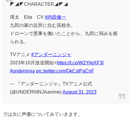
◤◢◤CHARACTER◢◤◢
瑛太 Eita CV
#内田修一
九郎の家の近所に住む高校生。
ドローンで悪事を働いたことから、九郎に弱みを握
られる。
TVアニメ
#アンダーニンジャ
2023年10月放送開始⚡
https://t.co/W2YiIgXF3I
#underninja
pic.twitter.com/GkCstPaCnF
— 『アンダーニンジャ』TVアニメ公式
(@UNDERNINJAanime)
August 31, 2023
では次に声優についてみていきます。