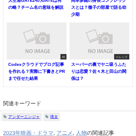
大空港GATE24のGATEは何
岡本多緒の身長コンプレック
の略？チーム名の意味を解説
スとは？徹子の部屋で語る幼
少期
AI
トレンド
Codexクラウドでブログ記事
スーパーの裏でヤニ吸うふた
を作れる？実際に下書きとPR
りは恋愛？佐々木と田山の関
まで任せた結果
係は？
関連キーワード
アンダーニンジャ
瑛太
2023年映画・ドラマ
,
アニメ
,
人物
の関連記事