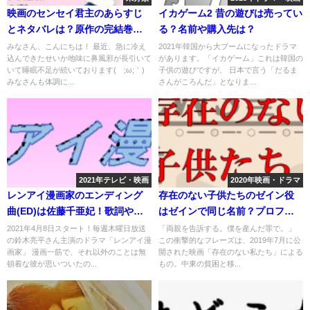
映画のセンセイ君主のあらすじ
イカゲーム2 昔の遊びは売ってい
とネタバレは？原作の完結巻で
る？名前や購入先は？
の結末は？
みなさん、こんにちは！ 最近、急に冷え
2021年韓国から大ブームになったドラマ
込んできたせいか地味に鼻風邪が長引いて
があります。「イカゲーム」これは韓国の
いて睡眠不足が続いております(´;ω;｀)
子供の遊びですが、 日本で言う「だるま
みなさんも体調に...
さんがころんだ」となりま...
2021年テレビ・映画
2020年映画・ドラマ
レンアイ漫画家のエンディング
存在のない子供たちのゼイン役
曲(ED)は佐藤千亜妃！歌詞や配
はゼインで同じ名前？プロフィ
信日は？
ールは？
2021年4月8日スタート！毎週木曜日放送
「両親を告訴する。僕を産んだ罪で。」
の鈴木亮平さん主演のドラマ「レンアイ漫
この衝撃的なフレーズは、2019年7月に公
画家」 漫画一筋で、それ以外のことは無
開された映画「存在のない私たち」による
頓着な彼が思いついたの...
もの。中東の貧困と移...