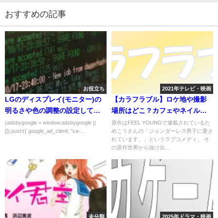
おすすめの記事
お役立ち
2021年テレビ・映画
LGのディスプレイ(モニター)の
【カラフラブル】ロケ地や撮影
明るさや色の調整の設定してみ
場所はどこ？カフェやネイルサ
た(体験談)
ロンなど
(adsbygoogle = window.adsbygoogle ||
原作はFEEL YOUNGで連載されているた
[]).push({ google_ad_client: "ca-...
めこうさんの「ジェンダーレス男子に愛さ
れています。」というラブコメディ。 そ
の原作世界から抜け出...
未分類
2025年ドラマ・映画