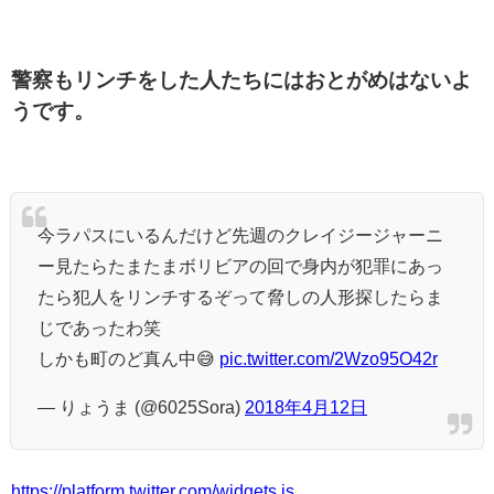
警察もリンチをした人たちにはおとがめはないよ
うです。
今ラパスにいるんだけど先週のクレイジージャーニ
ー見たらたまたまボリビアの回で身内が犯罪にあっ
たら犯人をリンチするぞって脅しの人形探したらま
じであったわ笑
しかも町のど真ん中😅
pic.twitter.com/2Wzo95O42r
— りょうま (@6025Sora)
2018年4月12日
https://platform.twitter.com/widgets.js