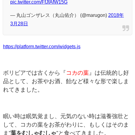
pic.twitter.com/FfJfAfW15G
— 丸山ゴンザレス（丸山佑介） (@marugon)
2018年
3月28日
https://platform.twitter.com/widgets.js
ボリビアでは古くから『
コカの葉
』は伝統的し好
品として、お茶やお酒、飴など様々な形で楽しま
れてきました。
眠い時は眠気覚まし、元気のない時は滋養強壮と
して、コカの葉をお茶がわりに、もしくはそのま
ま
”
葉をむしゃむしゃ
”
と食べてきました。