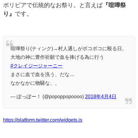
ボリビアで伝統的なお祭り。と言えば
『喧嘩祭
り』
です。
喧嘩祭り(ティンク)→村人通しがボコボコに殴る日。
大地の神に豊作祈願で血を捧げる為に行う
#クレイジージャーニー
まさに血で血を洗う、だな…
なかなかに物騒な、、
— ぽっぽー！ (@popoppopoooo)
2018年4月4日
https://platform.twitter.com/widgets.js