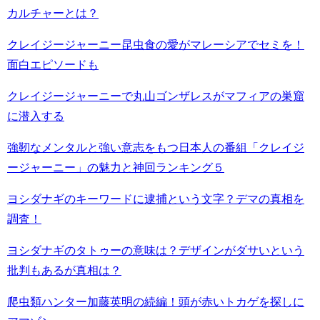
カルチャーとは？
クレイジージャーニー昆虫食の愛がマレーシアでセミを！
面白エピソードも
クレイジージャーニーで丸山ゴンザレスがマフィアの巣窟
に潜入する
強靭なメンタルと強い意志をもつ日本人の番組「クレイジ
ージャーニー」の魅力と神回ランキング５
ヨシダナギのキーワードに逮捕という文字？デマの真相を
調査！
ヨシダナギのタトゥーの意味は？デザインがダサいという
批判もあるが真相は？
爬虫類ハンター加藤英明の続編！頭が赤いトカゲを探しに