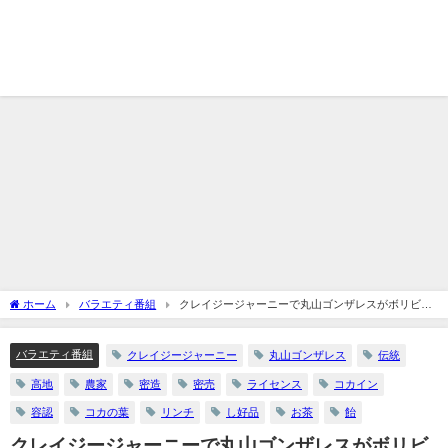
ホーム
バラエティ番組
クレイジージャーニーで丸山ゴンザレスがボリビア
のコカイン密造現場で見たもの
バラエティ番組
クレイジージャーニー
丸山ゴンザレス
伝統
高地
農家
密造
密売
ライセンス
コカイン
容認
コカの葉
リンチ
し好品
お茶
飴
クレイジージャーニーで丸山ゴンザレスがボリビ