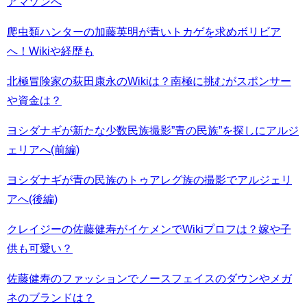
アマゾンへ
爬虫類ハンターの加藤英明が青いトカゲを求めボリビア
へ！Wikiや経歴も
北極冒険家の荻田康永のWikiは？南極に挑むがスポンサー
や資金は？
ヨシダナギが新たな少数民族撮影”青の民族”を探しにアルジ
ェリアへ(前編)
ヨシダナギが青の民族のトゥアレグ族の撮影でアルジェリ
アへ(後編)
クレイジーの佐藤健寿がイケメンでWikiプロフは？嫁や子
供も可愛い？
佐藤健寿のファッションでノースフェイスのダウンやメガ
ネのブランドは？