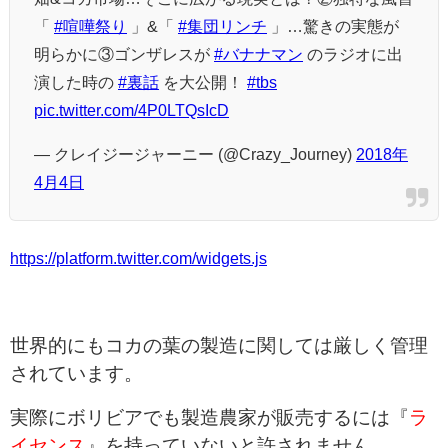
「
#喧嘩祭り
」&「
#集団リンチ
」…驚きの実態が
明らかに③ゴンザレスが
#バナナマン
のラジオに出
演した時の
#裏話
を大公開！
#tbs
pic.twitter.com/4P0LTQsIcD
— クレイジージャーニー (@Crazy_Journey)
2018年
4月4日
https://platform.twitter.com/widgets.js
世界的にもコカの葉の製造に関しては厳しく管理
されています。
実際にボリビアでも製造農家が販売するには『
ラ
イセンス
』を持っていないと許されません。