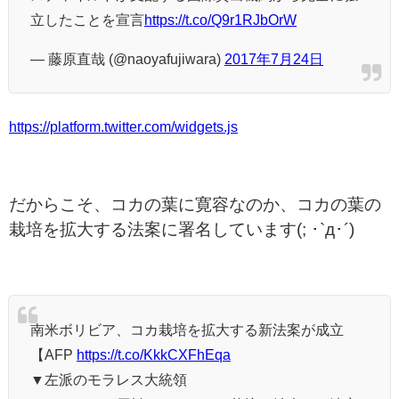
立したことを宣言
https://t.co/Q9r1RJbOrW
— 藤原直哉 (@naoyafujiwara)
2017年7月24日
https://platform.twitter.com/widgets.js
だからこそ、コカの葉に寛容なのか、コカの葉の
栽培を拡大する法案に署名しています(; ･`д･´)
南米ボリビア、コカ栽培を拡大する新法案が成立
【AFP
https://t.co/KkkCXFhEqa
▼左派のモラレス大統領