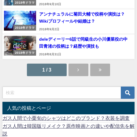
2018年ドラマ
2018年9月10日
アンナチュラルに菊田大輔で役柄や演技は？
Wikiプロフィールや結婚は？
2018年ドラマ
2018年9月2日
deleディーリー6話で同級生の小川優菜役の中
田青渚の役柄は？経歴や演技も
2018年ドラマ
2018年8月31日
1 / 3
人気の投稿とページ
ガス人間で小栗旬のシャツはどこのブランド？衣装を調査
ガス人間は韓国版リメイク？原作映画との違いや配信先を解
説