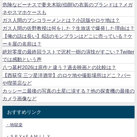
危険なビーナスで妻夫木聡(伯朗)の衣装のブランドは？メガ
ネやスマホケースも
ガス人間のブンコラーメンとは？小説版やロケ地は？
ガス人間の佐野教授は何をした？生放送で爆発した理由は？
【俺の話は長い】6話のモンブランはどこに売っている？ケ
ーキ屋の名前は？
絶対零度の最終回ラストで沢村一樹の演技がすごい？Twitter
では感動という声
八つ墓村2026は原作と違う？過去映画との比較は？
【西荻窪 三ツ星洋酒堂】のロケ地や撮影場所はどこ？バー
や喫茶店など
カッシーニ最後の写真の土星に涙する？他の探査機の最後の
カメラ画像など
おすすめリンク
・地獄楽
・ＳＰＹ×ＦＡＭＩＬＹ