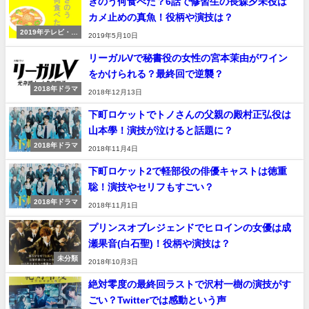
きのう何食べた？6話で修習生の長森夕未役は
カメ止めの真魚！役柄や演技は？
2019年テレビ・ド
2019年5月10日
ラマ
リーガルVで秘書役の女性の宮本茉由がワイン
をかけられる？最終回で逆襲？
2018年ドラマ
2018年12月13日
下町ロケットでトノさんの父親の殿村正弘役は
山本學！演技が泣けると話題に？
2018年ドラマ
2018年11月4日
下町ロケット2で軽部役の俳優キャストは徳重
聡！演技やセリフもすごい？
2018年ドラマ
2018年11月1日
プリンスオブレジェンドでヒロインの女優は成
瀬果音(白石聖)！役柄や演技は？
未分類
2018年10月3日
絶対零度の最終回ラストで沢村一樹の演技がす
ごい？Twitterでは感動という声