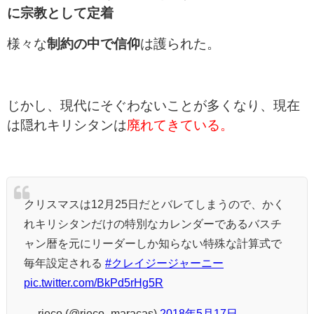
に宗教として定着
様々な
制約の中で信仰
は護られた。
じかし、現代にそぐわないことが多くなり、現在
は隠れキリシタンは
廃れてきている。
クリスマスは12月25日だとバレてしまうので、かく
れキリシタンだけの特別なカレンダーであるバスチ
ャン暦を元にリーダーしか知らない特殊な計算式で
毎年設定される
#クレイジージャーニー
pic.twitter.com/BkPd5rHg5R
— rieco (@rieco_maracas)
2018年5月17日