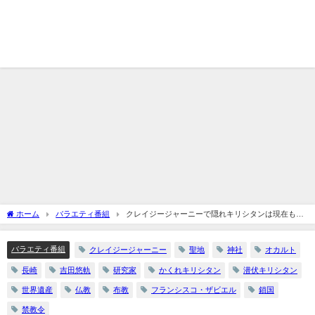
ホーム
バラエティ番組
クレイジージャーニーで隠れキリシタンは現在もい
る？吉田悠軌の解説まとめ
バラエティ番組
クレイジージャーニー
聖地
神社
オカルト
長崎
吉田悠軌
研究家
かくれキリシタン
潜伏キリシタン
世界遺産
仏教
布教
フランシスコ・ザビエル
鎖国
禁教令