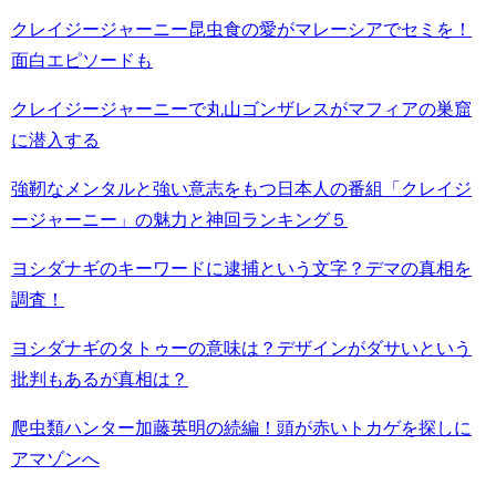
クレイジージャーニー昆虫食の愛がマレーシアでセミを！
面白エピソードも
クレイジージャーニーで丸山ゴンザレスがマフィアの巣窟
に潜入する
強靭なメンタルと強い意志をもつ日本人の番組「クレイジ
ージャーニー」の魅力と神回ランキング５
ヨシダナギのキーワードに逮捕という文字？デマの真相を
調査！
ヨシダナギのタトゥーの意味は？デザインがダサいという
批判もあるが真相は？
爬虫類ハンター加藤英明の続編！頭が赤いトカゲを探しに
アマゾンへ