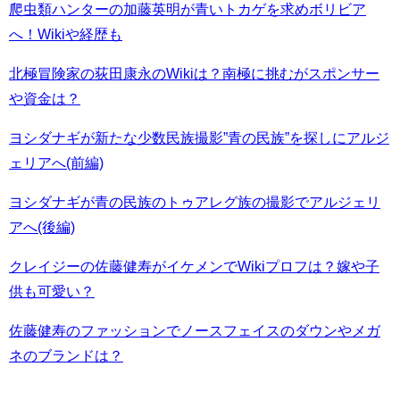
爬虫類ハンターの加藤英明が青いトカゲを求めボリビア
へ！Wikiや経歴も
北極冒険家の荻田康永のWikiは？南極に挑むがスポンサー
や資金は？
ヨシダナギが新たな少数民族撮影”青の民族”を探しにアルジ
ェリアへ(前編)
ヨシダナギが青の民族のトゥアレグ族の撮影でアルジェリ
アへ(後編)
クレイジーの佐藤健寿がイケメンでWikiプロフは？嫁や子
供も可愛い？
佐藤健寿のファッションでノースフェイスのダウンやメガ
ネのブランドは？