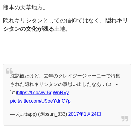
熊本の天草地方。
隠れキリシタンとしての信仰ではなく、
隠れキリ
シタンの文化が残る
土地。
沈黙観たけど、去年のクレイジージャーニーで特集
された隠れキリシタンの事思い出したなあ…(⊃´-
`⊂)
https://t.co/wvIBqWnRVy
pic.twitter.com/U9oeYdnC7p
— あぷ(app) (@bsun_333)
2017年1月24日