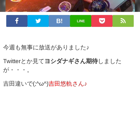
LINE
今週も無事に放送がありました♪
Twitterとか見て
ヨシダナギさん期待
しました
が・・・。
吉田違いで(;^ω^)
吉田悠軌さん♪