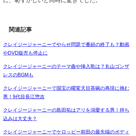
に、恥ずかしいと同時に驚きでした。
関連記事
クレイジージャーニーでやらせ問題で番組の終了も？動画
やDVD販売も停止に
クレイジージャーニーのテーマ曲や挿入歌は？丸山ゴンザ
レスのBGMも
クレイジージャーニーで国宝の曜変天目茶碗の再現に挑む
男！9代目長江惣吉
クレイジージャーニーの島田拓はアリを溺愛する男！持ち
込みは大丈夫？
クレイジージャーニーでケロッピー前田の最先端のボディ