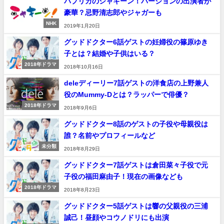
パプリカのシャキーン！バージョンの出演者が
豪華？忌野清志郎やジャガーも
NHK
2019年1月20日
グッドドクター6話ゲストの妊婦役の篠原ゆき
子とは？結婚や子供はいる？
2018年ドラマ
2018年10月16日
deleディーリー7話ゲストの洋食店の上野兼人
役のMummy-Dとは？ラッパーで俳優？
2018年ドラマ
2018年9月6日
グッドドクター8話のゲストの子役や母親役は
誰？名前やプロフィールなど
未分類
2018年8月29日
グッドドクター7話ゲストは倉田菜々子役で元
子役の福田麻由子！現在の画像なども
2018年ドラマ
2018年8月23日
グッドドクター5話ゲストは響の父親役の三浦
誠己！昼顔やコウノドリにも出演