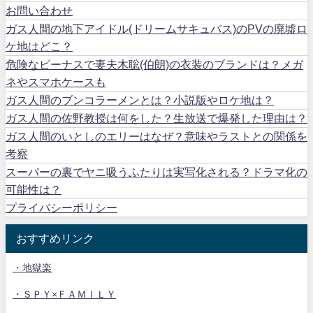
お問い合わせ
ガス人間の地下アイドル(ドリームサキュバス)のPVの廃墟ロ
ケ地はどこ？
危険なビーナスで妻夫木聡(伯朗)の衣装のブランドは？メガ
ネやスマホケースも
ガス人間のブンコラーメンとは？小説版やロケ地は？
ガス人間の佐野教授は何をした？生放送で爆発した理由は？
ガス人間のいとしのエリーはなぜ？意味やラストとの関係を
考察
スーパーの裏でヤニ吸うふたりは実写化される？ドラマ化の
可能性は？
プライバシーポリシー
おすすめリンク
・地獄楽
・ＳＰＹ×ＦＡＭＩＬＹ