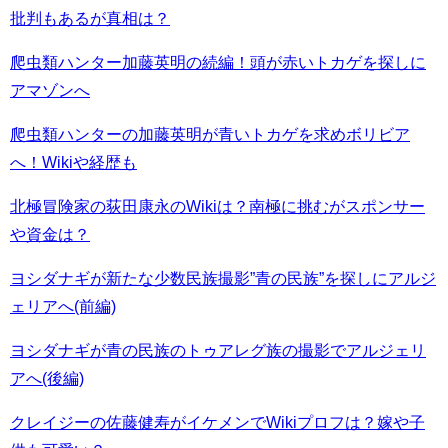
批判もあるが真相は？
爬虫類ハンター加藤英明の続編！頭が赤いトカゲを探しに
アマゾンへ
爬虫類ハンターの加藤英明が青いトカゲを求めボリビア
へ！Wikiや経歴も
北極冒険家の荻田康永のWikiは？南極に挑むがスポンサー
や資金は？
ヨシダナギが新たな少数民族撮影”青の民族”を探しにアルジ
ェリアへ(前編)
ヨシダナギが青の民族のトゥアレグ族の撮影でアルジェリ
アへ(後編)
クレイジーの佐藤健寿がイケメンでWikiプロフは？嫁や子