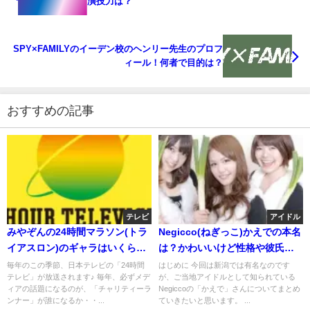
演技力は？
SPY×FAMILYのイーデン校のヘンリー先生のプロフ
ィール！何者で目的は？
おすすめの記事
テレビ
アイドル
みやぞんの24時間マラソン(トラ
Negicco(ねぎっこ)かえでの本名
イアスロン)のギャラはいくら？
は？かわいいけど性格や彼氏に
年収は？
ついて
毎年のこの季節、日本テレビの「24時間
はじめに 今回は新潟では有名なのです
テレビ」が放送されます♪ 毎年、必ずメデ
が、ご当地アイドルとして知られている
ィアの話題になるのが、「チャリティーラ
Negiccoの「かえで」さんについてまとめ
ンナー」が誰になるか・・...
ていきたいと思います。 ...