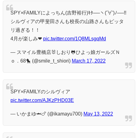
SPY×FAMILYによっちん(吉野裕行)ｷﾀ──ヽ('∀')ﾉ──!!
シルヴィアの甲斐田さんも校長の山路さんもピッタ
リ過ぎる！！
4月が楽しみ❤
pic.twitter.com/1Q8MLsgqMd
— スマイル豊橋店🐰しおり🐸ひよっ娘ガールズＮ
ｏ．68🐤 (@smile_t_shiori)
March 17, 2022
SPY×FAMILYのシルヴィア
pic.twitter.com/AJKzPHD03E
— いかまゆ🦈🍗 (@ikamayu700)
May 13, 2022