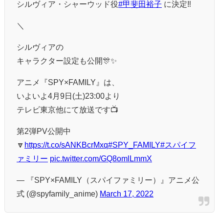
シルヴィア・シャーウッド役
#甲斐田裕子
に決定‼️
＼
シルヴィアの
キャラクター設定も公開🎊✨
アニメ『SPY×FAMILY』は、
いよいよ4月9日(土)23:00より
テレビ東京他にて放送です📺
第2弾PV公開中
🔽
https://t.co/sANKBcrMxq
#SPY_FAMILY
#スパイフ
ァミリー
pic.twitter.com/GQ8omlLmmX
— 『SPY×FAMILY（スパイファミリー）』アニメ公
式 (@spyfamily_anime)
March 17, 2022