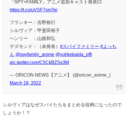
『SPY×FAMILY』アニメ追加キャスト発表💥
https://t.co/uVSF7xmTei
フランキー：吉野裕行
シルヴィア：甲斐田裕子
ヘンリー ：山路和弘
デズモンド：（未発表）
#スパイファミリー
#よっち
ん
@spyfamily_anime
@yuhkokaida_offi
pic.twitter.com/C5CkBZSs3M
— ORICON NEWS【アニメ】 (@oricon_anime_)
March 18, 2022
シルヴィアはなぜスパイたちをまとめる役柄になったので
しょうか！？