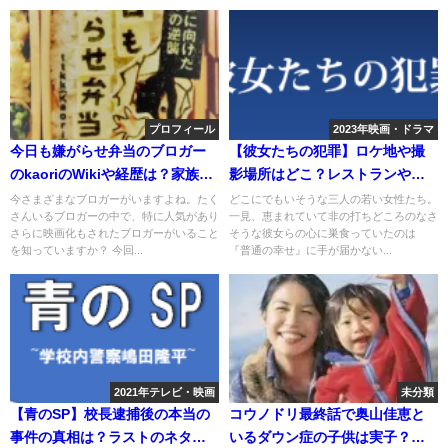
プロフィール
2023年映画・ドラマ
今日も嫌がらせ弁当のブロガー
【彼女たちの犯罪】ロケ地や撮
のkaoriのWikiや経歴は？家族と
影場所はどこ？レストランや居
の感動秘話も
酒屋など
今さまざまなブロガーがいますよね。たく
どこにでもいそうな三人の若い女性たち。
さんいるブロガーの中で、特に人気があり
一見、恵まれていて非の打ちどころのなさ
さらに映画化もされたブロガーがいること
そうな彼女らの心に巣食っていたのは
を知っていますか？ 今回...
『普通の幸せ』に手が届かない...
2021年テレビ・映画
未分類
【青のSP】校長逮捕後の本当の
コウノドリ最終話で奥山佳恵と
事件の真相は？ラストのネタバ
いるダウン症の子供は実子？プ