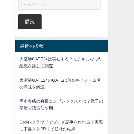
購読
最近の投稿
大空港GATE24は実在する？モデルになった
組織を詳しく調査
大空港GATE24のGATEは何の略？チーム名
の意味を解説
岡本多緒の身長コンプレックスとは？徹子の
部屋で語る幼少期
Codexクラウドでブログ記事を作れる？実際
に下書きとPRまで任せた結果