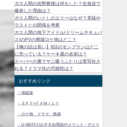
ガス人間の佐野教授は何をした？生放送で
爆発した理由は？
ガス人間のいとしのエリーはなぜ？意味や
ラストとの関係を考察
ガス人間の地下アイドル(ドリームサキュバ
ス)のPVの廃墟ロケ地はどこ？
【俺の話は長い】6話のモンブランはどこ
に売っている？ケーキ屋の名前は？
スーパーの裏でヤニ吸うふたりは実写化さ
れる？ドラマ化の可能性は？
おすすめリンク
・地獄楽
・ＳＰＹ×ＦＡＭＩＬＹ
・ロケ地 ドラマ、映画
・U-NEXTのおすすめ理由やメリット・デメリ