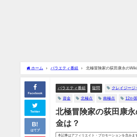
ホーム
バラエティ番組
北極冒険家の荻田康永のWi
バラエティ番組
疑問
クレイジージ
Facebook
資金
北極点
南極点
12か
北極冒険家の荻田康永
Twitter
金は？
はてブ
本記事はアフィリエイト・プロモーションを含みま