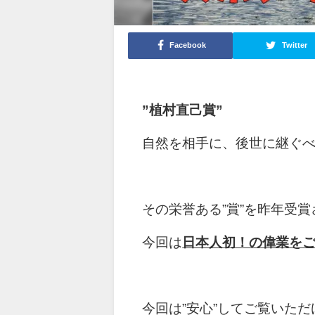
Facebook
Twitter
”植村直己賞”
自然を相手に、後世に継ぐべ
その栄誉ある”賞”を昨年受
今回は
日本人初！の偉業を
今回は”安心”してご覧いた