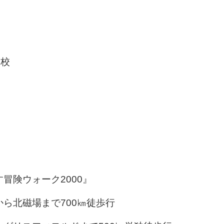
高校
す冒険ウォーク2000』
ら北磁場まで700㎞徒歩行