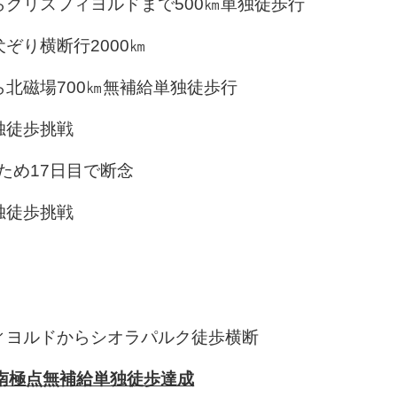
らグリスフィヨルドまで500㎞単独徒歩行
犬ぞり横断行2000㎞
ら北磁場700㎞無補給単独徒歩行
独徒歩挑戦
ため17日目で断念
独徒歩挑戦
フィヨルドからシオラパルク徒歩横断
！南極点無補給単独徒歩達成