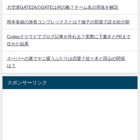
大空港GATE24のGATEは何の略？チーム名の意味を解説
岡本多緒の身長コンプレックスとは？徹子の部屋で語る幼少期
Codexクラウドでブログ記事を作れる？実際に下書きとPRまで
任せた結果
スーパーの裏でヤニ吸うふたりは恋愛？佐々木と田山の関係
は？
スポンサーリンク