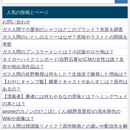
人気の投稿とページ
お問い合わせ
ガス人間で小栗旬のシャツはどこのブランド？衣装を調査
ガス人間のいとしのエリーはなぜ？意味やラストとの関係を
考察
ガス人間のブンコラーメンとは？小説版やロケ地は？
タイガーハイクリンボード(吉野石膏)のCMの女性は誰？名
前や他出演作品は？
ガス人間の佐野教授は何をした？生放送で爆発した理由は？
【おやじキャンプ飯】概要とキャストやあらすじは？原作は
あるの？
【漂着者】勝者には何もやるなの意味とは？ヘミングウェイ
の本とは？
anoneのカノンのひこぼしくん(紙野彦星役)の清水尋也の
Wikiや画像は？
ガス人間は韓国版リメイク？原作映画との違いや配信先を解