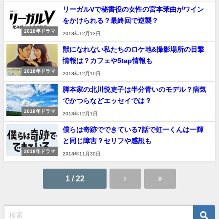
リーガルVで秘書役の女性の宮本茉由がワイン
をかけられる？最終回で逆襲？
2018年ドラマ
2018年12月13日
獣になれない私たちのロケ地&撮影場所の目撃
情報は？カフェや5tap情報も
2018年ドラマ
2018年12月10日
脚本家の北川悦吏子は半分青いのモデル？病気
でかつらなどエッセイでは？
2018年ドラマ
2018年12月1日
僕らは奇跡でできている7話で虹一くんは一輝
と同じ障害？セリフや感想も
2018年ドラマ
2018年11月30日
1 / 22