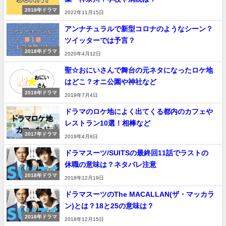
2018年ドラマ
2022年11月15日
アンナチュラルで新型コロナのようなシーン？
ツイッターでは予言？
2018年ドラマ
2020年4月12日
聖☆おにいさんで舞台の元ネタになったロケ地
はどこ？オニ公園や神社など
2018年ドラマ
2019年7月4日
ドラマのロケ地によく出てくる都内のカフェや
レストラン10選！相棒など
2017年ドラマ
2019年4月8日
ドラマスーツ/SUITSの最終回11話でラストの
休職の意味は？ネタバレ注意
2018年ドラマ
2018年12月19日
ドラマスーツのThe MACALLAN(ザ・マッカラ
ン)とは？18と25の意味は？
2018年ドラマ
2018年12月15日