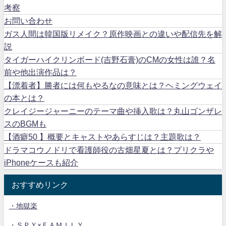
考察
お問い合わせ
ガス人間は韓国版リメイク？原作映画との違いや配信先を解
説
タイガーハイクリンボード(吉野石膏)のCMの女性は誰？名
前や他出演作品は？
【漂着者】勝者には何もやるなの意味とは？ヘミングウェイ
の本とは？
クレイジージャーニーのテーマ曲や挿入歌は？丸山ゴンザレ
スのBGMも
【酒癖50 】概要とキャストやあらすじは？主題歌は？
ドラマコウノドリで看護師役の古畑星夏とは？プリクラや
iPhoneケースも紹介
おすすめリンク
・地獄楽
・ＳＰＹ×ＦＡＭＩＬＹ