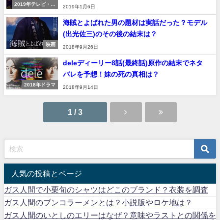
2019年テレビ・ド
2019年1月6日
ラマ
海賊とよばれた男の題材は実話だった？モデル
(出光佐三)のその後の結末は？
映画
2018年9月26日
deleディーリー8話(最終話)原作の結末でネタ
バレを予想！妹の死の真相は？
2018年ドラマ
2018年9月14日
1 / 3
人気の投稿とページ
ガス人間で小栗旬のシャツはどこのブランド？衣装を調査
ガス人間のブンコラーメンとは？小説版やロケ地は？
ガス人間のいとしのエリーはなぜ？意味やラストとの関係を