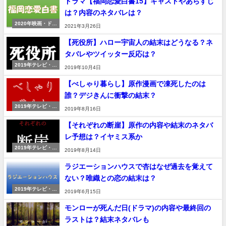
ドラマ【福岡恋愛白書15】キャストやあらすじ
は？内容のネタバレは？
2020年映画・ドラ
2021年3月26日
マ
【死役所】ハロー宇宙人の結末はどうなる？ネ
タバレやツイッター反応は？
2019年テレビ・ド
2019年10月4日
ラマ
【べしゃり暮らし】原作漫画で凍死したのは
誰？デジきんに衝撃の結末？
2019年テレビ・ド
2019年8月16日
ラマ
【それぞれの断崖】原作の内容や結末のネタバ
レ予想は？イヤミス系か
2019年テレビ・ド
2019年8月14日
ラマ
ラジエーションハウスで杏はなぜ過去を覚えて
ない？唯織との恋の結末は？
2019年テレビ・ド
2019年6月15日
ラマ
モンローが死んだ日(ドラマ)の内容や最終回の
ラストは？結末ネタバレも