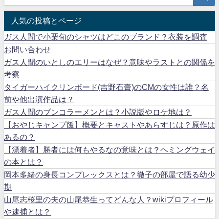
人気の投稿とページ
ガス人間で小栗旬のシャツはどこのブランド？衣装を調査
お問い合わせ
ガス人間のいとしのエリーはなぜ？意味やラストとの関係を
考察
タイガーハイクリンボード(吉野石膏)のCMの女性は誰？名
前や他出演作品は？
ガス人間のブンコラーメンとは？小説版やロケ地は？
【おやじキャンプ飯】概要とキャストやあらすじは？原作は
あるの？
【漂着者】勝者には何もやるなの意味とは？ヘミングウェイ
の本とは？
岡本多緒の身長コンプレックスとは？徹子の部屋で語る幼少
期
山尾志桜里の夫の山尾恭生ってどんな人？wikiプロフィール
や逮捕とは？