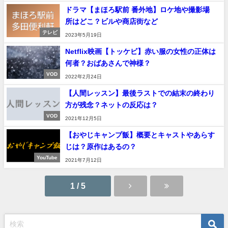
ドラマ【まほろ駅前 番外地】ロケ地や撮影場
所はどこ？ビルや商店街など
テレビ
2023年5月19日
Netflix映画【トッケビ】赤い服の女性の正体は
何者？おばあさんで神様？
VOD
2022年2月24日
【人間レッスン】最後ラストでの結末の終わり
方が残念？ネットの反応は？
VOD
2021年12月5日
【おやじキャンプ飯】概要とキャストやあらす
じは？原作はあるの？
YouTube
2021年7月12日
1 / 5