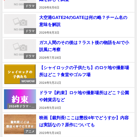
ドラマ
2026年8月6日
大空港GATE24のGATEは何の略？チーム名の
意味を解説
ドラマ
2026年8月3日
ガス人間のその後は？ラスト後の物語をAIで小
説風に考察
ドラマ
2026年7月19日
【シャイロックの子供たち】のロケ地や撮影場
所はどこ？食堂やゴルフ場
WOWOW
2024年5月21日
ドラマ【約束】ロケ地や撮影場所はどこ？公園
や雑貨店など
2024年ドラマ・映
2024年5月10日
画
映画【裁判長!ここは懲役4年でどうすか】内容
は実話なの？原作についても
アニメ
2023年5月19日