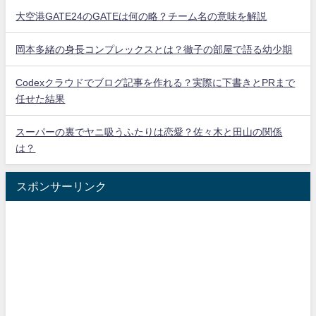
大空港GATE24のGATEは何の略？チーム名の意味を解説
岡本多緒の身長コンプレックスとは？徹子の部屋で語る幼少期
Codexクラウドでブログ記事を作れる？実際に下書きとPRまで
任せた結果
スーパーの裏でヤニ吸うふたりは恋愛？佐々木と田山の関係
は？
スポンサーリンク